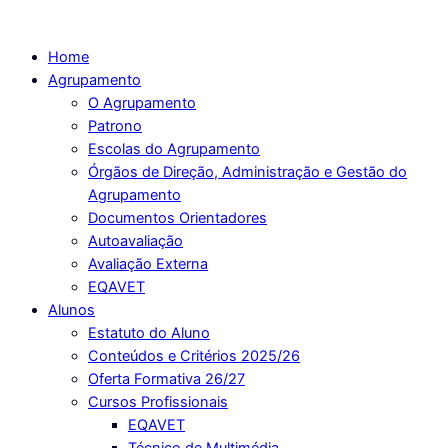
Skip
to
Home
content
Agrupamento
O Agrupamento
Patrono
Escolas do Agrupamento
Órgãos de Direção, Administração e Gestão do
Agrupamento
Documentos Orientadores
Autoavaliação
Avaliação Externa
EQAVET
Alunos
Estatuto do Aluno
Conteúdos e Critérios 2025/26
Oferta Formativa 26/27
Cursos Profissionais
EQAVET
Técnico de Multimédia